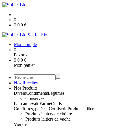
0
0
0.0
€
Sol Ici Bio
Mon compte
0
Favoris
0
0.0
€
Mon panier
Nos Recettes
Nos Produits
Divers
Condiments
Légumes
Conserves
Pain au levain
Farine
Oeufs
Confitures, gelées, Confiserie
Produits laitiers
Produits laitiers de chèvre
Produits laitiers de vache
Viande