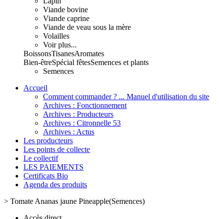
Lapin
Viande bovine
Viande caprine
Viande de veau sous la mère
Volailles
Voir plus...
Boissons
Tisanes
Aromates
Bien-être
Spécial fêtes
Semences et plants
Semences
Accueil
Comment commander ? ... Manuel d'utilisation du site
Archives : Fonctionnement
Archives : Producteurs
Archives : Citronnelle 53
Archives : Actus
Les producteurs
Les points de collecte
Le collectif
LES PAIEMENTS
Certificats Bio
Agenda des produits
>
Tomate Ananas jaune Pineapple(Semences)
Accès direct