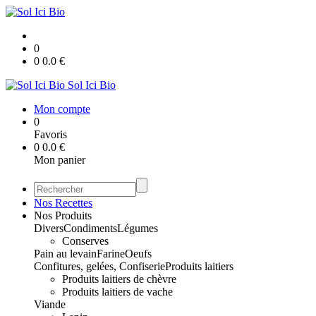
0
0
0.0
€
Sol Ici Bio
Mon compte
0
Favoris
0
0.0
€
Mon panier
Nos Recettes
Nos Produits
Divers
Condiments
Légumes
Conserves
Pain au levain
Farine
Oeufs
Confitures, gelées, Confiserie
Produits laitiers
Produits laitiers de chèvre
Produits laitiers de vache
Viande