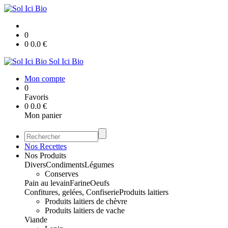
0
0
0.0
€
Sol Ici Bio
Mon compte
0
Favoris
0
0.0
€
Mon panier
Nos Recettes
Nos Produits
Divers
Condiments
Légumes
Conserves
Pain au levain
Farine
Oeufs
Confitures, gelées, Confiserie
Produits laitiers
Produits laitiers de chèvre
Produits laitiers de vache
Viande