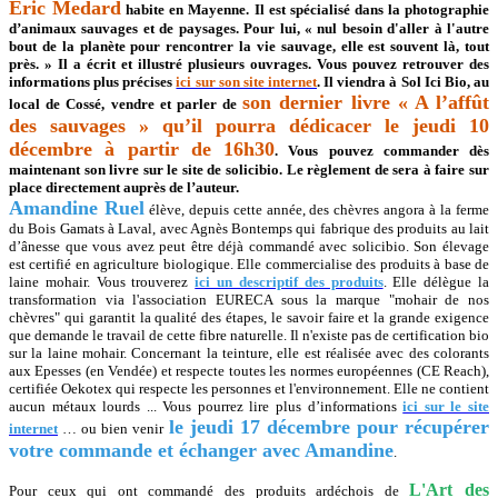
Eric Medard
habite en Mayenne. Il est spécialisé dans la photographie
d’animaux sauvages et de paysages. Pour lui, « nul besoin d'aller à l'autre
bout de la planète pour rencontrer la vie sauvage, elle est souvent là, tout
près. » Il a écrit et illustré plusieurs ouvrages. Vous pouvez retrouver des
informations plus précises
ici sur son site internet
. Il viendra à Sol Ici Bio, au
son dernier livre « A l’affût
local de Cossé, vendre et parler de
des sauvages » qu’il pourra dédicacer le jeudi 10
décembre à partir de 16h30
. Vous pouvez commander dès
maintenant son livre sur le site de solicibio. Le règlement de sera à faire sur
place directement auprès de l’auteur.
Amandine Ruel
élève, depuis cette année, des chèvres angora à la ferme
du Bois Gamats à Laval, avec Agnès Bontemps qui fabrique des produits au lait
d’ânesse que vous avez peut être déjà commandé avec solicibio. Son élevage
est certifié en agriculture biologique. Elle commercialise des produits à base de
laine mohair. Vous trouverez
ici un descriptif des produits
. Elle délègue la
transformation via l'association EURECA sous la marque "mohair de nos
chèvres" qui garantit la qualité des étapes, le savoir faire et la grande exigence
que demande le travail de cette fibre naturelle. Il n'existe pas de certification bio
sur la laine mohair. Concernant la teinture, elle est réalisée avec des colorants
aux Epesses (en Vendée) et respecte toutes les normes européennes (CE Reach),
certifiée Oekotex qui respecte les personnes et l'environnement. Elle ne contient
aucun métaux lourds ... Vous pourrez lire plus d’informations
ici sur le site
le jeudi 17 décembre pour récupérer
internet
… ou bien venir
votre commande et échanger avec Amandine
.
L'Art des
Pour ceux qui ont commandé des produits ardéchois de