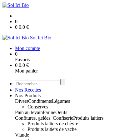
0
0
0.0
€
Sol Ici Bio
Mon compte
0
Favoris
0
0.0
€
Mon panier
Nos Recettes
Nos Produits
Divers
Condiments
Légumes
Conserves
Pain au levain
Farine
Oeufs
Confitures, gelées, Confiserie
Produits laitiers
Produits laitiers de chèvre
Produits laitiers de vache
Viande