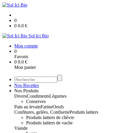
0
0
0.0
€
Sol Ici Bio
Mon compte
0
Favoris
0
0.0
€
Mon panier
Nos Recettes
Nos Produits
Divers
Condiments
Légumes
Conserves
Pain au levain
Farine
Oeufs
Confitures, gelées, Confiserie
Produits laitiers
Produits laitiers de chèvre
Produits laitiers de vache
Viande