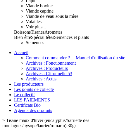
Lapin
Viande bovine
Viande caprine
Viande de veau sous la mère
Volailles
Voir plus...
Boissons
Tisanes
Aromates
Bien-être
Spécial fêtes
Semences et plants
Semences
Accueil
Comment commander ? ... Manuel d'utilisation du site
Archives : Fonctionnement
Archives : Producteurs
Archives : Citronnelle 53
Archives : Actus
Les producteurs
Les points de collecte
Le collectif
LES PAIEMENTS
Certificats Bio
Agenda des produits
>
Tisane maux d'hiver (eucalyptus/Sarriette des
montagnes/hysope/laurier/romarin) 30gr