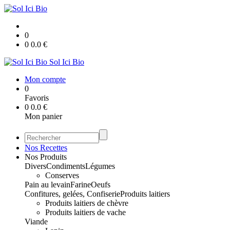
0
0
0.0
€
Sol Ici Bio
Mon compte
0
Favoris
0
0.0
€
Mon panier
Nos Recettes
Nos Produits
Divers
Condiments
Légumes
Conserves
Pain au levain
Farine
Oeufs
Confitures, gelées, Confiserie
Produits laitiers
Produits laitiers de chèvre
Produits laitiers de vache
Viande