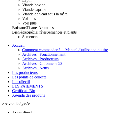
Lapin
Viande bovine
Viande caprine
Viande de veau sous la mère
Volailles
Voir plus...
Boissons
Tisanes
Aromates
Bien-être
Spécial fêtes
Semences et plants
Semences
Accueil
Comment commander ? ... Manuel d'utilisation du site
Archives : Fonctionnement
Archives : Producteurs
Archives : Citronnelle 53
Archives : Actus
Les producteurs
Les points de collecte
Le collectif
LES PAIEMENTS
Certificats Bio
Agenda des produits
>
savon l'odyssée
Accès direct