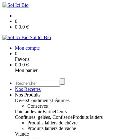
0
0
0.0
€
Sol Ici Bio
Mon compte
0
Favoris
0
0.0
€
Mon panier
Nos Recettes
Nos Produits
Divers
Condiments
Légumes
Conserves
Pain au levain
Farine
Oeufs
Confitures, gelées, Confiserie
Produits laitiers
Produits laitiers de chèvre
Produits laitiers de vache
Viande