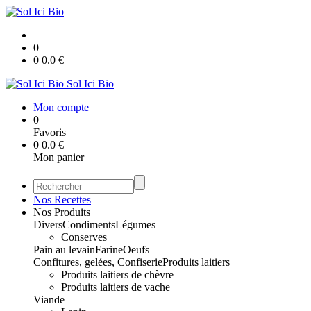
0
0
0.0
€
Sol Ici Bio
Mon compte
0
Favoris
0
0.0
€
Mon panier
Nos Recettes
Nos Produits
Divers
Condiments
Légumes
Conserves
Pain au levain
Farine
Oeufs
Confitures, gelées, Confiserie
Produits laitiers
Produits laitiers de chèvre
Produits laitiers de vache
Viande