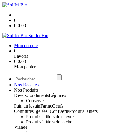
0
0
0.0
€
Sol Ici Bio
Mon compte
0
Favoris
0
0.0
€
Mon panier
Nos Recettes
Nos Produits
Divers
Condiments
Légumes
Conserves
Pain au levain
Farine
Oeufs
Confitures, gelées, Confiserie
Produits laitiers
Produits laitiers de chèvre
Produits laitiers de vache
Viande