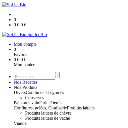
0
0
0.0
€
Sol Ici Bio
Mon compte
0
Favoris
0
0.0
€
Mon panier
Nos Recettes
Nos Produits
Divers
Condiments
Légumes
Conserves
Pain au levain
Farine
Oeufs
Confitures, gelées, Confiserie
Produits laitiers
Produits laitiers de chèvre
Produits laitiers de vache
Viande