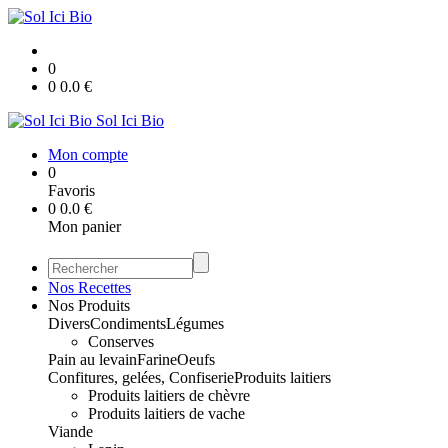
0
0
0.0
€
Sol Ici Bio
Mon compte
0
Favoris
0
0.0
€
Mon panier
Nos Recettes
Nos Produits
Divers
Condiments
Légumes
Conserves
Pain au levain
Farine
Oeufs
Confitures, gelées, Confiserie
Produits laitiers
Produits laitiers de chèvre
Produits laitiers de vache
Viande