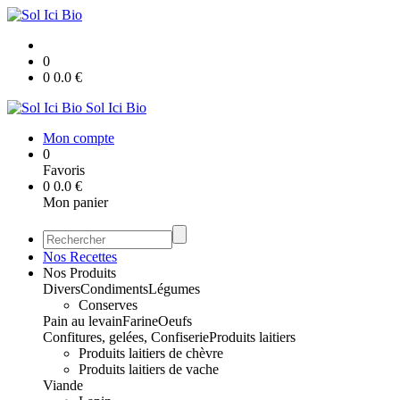
0
0
0.0
€
Sol Ici Bio
Mon compte
0
Favoris
0
0.0
€
Mon panier
Nos Recettes
Nos Produits
Divers
Condiments
Légumes
Conserves
Pain au levain
Farine
Oeufs
Confitures, gelées, Confiserie
Produits laitiers
Produits laitiers de chèvre
Produits laitiers de vache
Viande