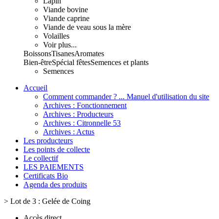
Lapin
Viande bovine
Viande caprine
Viande de veau sous la mère
Volailles
Voir plus...
Boissons
Tisanes
Aromates
Bien-être
Spécial fêtes
Semences et plants
Semences
Accueil
Comment commander ? ... Manuel d'utilisation du site
Archives : Fonctionnement
Archives : Producteurs
Archives : Citronnelle 53
Archives : Actus
Les producteurs
Les points de collecte
Le collectif
LES PAIEMENTS
Certificats Bio
Agenda des produits
>
Lot de 3 : Gelée de Coing
Accès direct