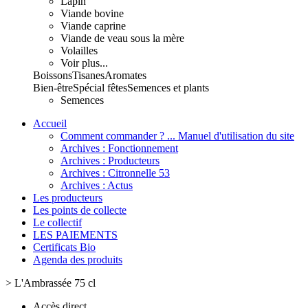
Lapin
Viande bovine
Viande caprine
Viande de veau sous la mère
Volailles
Voir plus...
Boissons
Tisanes
Aromates
Bien-être
Spécial fêtes
Semences et plants
Semences
Accueil
Comment commander ? ... Manuel d'utilisation du site
Archives : Fonctionnement
Archives : Producteurs
Archives : Citronnelle 53
Archives : Actus
Les producteurs
Les points de collecte
Le collectif
LES PAIEMENTS
Certificats Bio
Agenda des produits
>
L'Ambrassée 75 cl
Accès direct