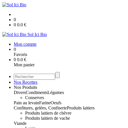
0
0
0.0
€
Sol Ici Bio
Mon compte
0
Favoris
0
0.0
€
Mon panier
Nos Recettes
Nos Produits
Divers
Condiments
Légumes
Conserves
Pain au levain
Farine
Oeufs
Confitures, gelées, Confiserie
Produits laitiers
Produits laitiers de chèvre
Produits laitiers de vache
Viande