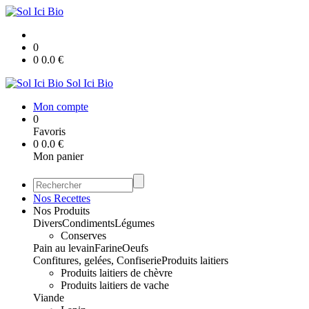
0
0
0.0
€
Sol Ici Bio
Mon compte
0
Favoris
0
0.0
€
Mon panier
Nos Recettes
Nos Produits
Divers
Condiments
Légumes
Conserves
Pain au levain
Farine
Oeufs
Confitures, gelées, Confiserie
Produits laitiers
Produits laitiers de chèvre
Produits laitiers de vache
Viande