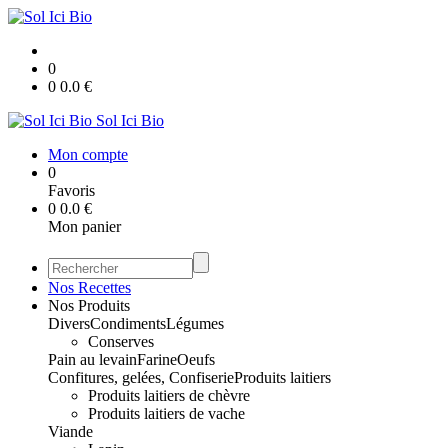
0
0
0.0
€
Sol Ici Bio
Mon compte
0
Favoris
0
0.0
€
Mon panier
Nos Recettes
Nos Produits
Divers
Condiments
Légumes
Conserves
Pain au levain
Farine
Oeufs
Confitures, gelées, Confiserie
Produits laitiers
Produits laitiers de chèvre
Produits laitiers de vache
Viande