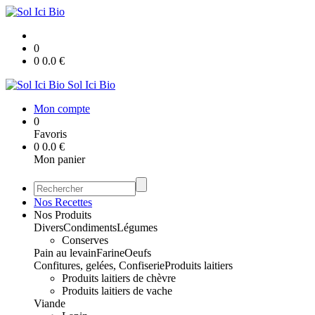
0
0
0.0
€
Sol Ici Bio
Mon compte
0
Favoris
0
0.0
€
Mon panier
Nos Recettes
Nos Produits
Divers
Condiments
Légumes
Conserves
Pain au levain
Farine
Oeufs
Confitures, gelées, Confiserie
Produits laitiers
Produits laitiers de chèvre
Produits laitiers de vache
Viande