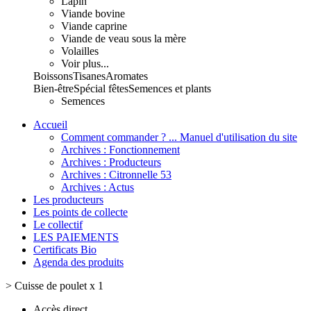
Lapin
Viande bovine
Viande caprine
Viande de veau sous la mère
Volailles
Voir plus...
Boissons
Tisanes
Aromates
Bien-être
Spécial fêtes
Semences et plants
Semences
Accueil
Comment commander ? ... Manuel d'utilisation du site
Archives : Fonctionnement
Archives : Producteurs
Archives : Citronnelle 53
Archives : Actus
Les producteurs
Les points de collecte
Le collectif
LES PAIEMENTS
Certificats Bio
Agenda des produits
>
Cuisse de poulet x 1
Accès direct