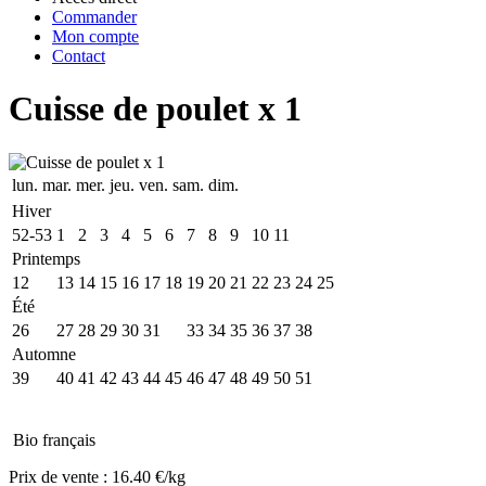
Commander
Mon compte
Contact
Cuisse de poulet x 1
lun.
mar.
mer.
jeu.
ven.
sam.
dim.
Hiver
52-53
1
2
3
4
5
6
7
8
9
10
11
Printemps
12
13
14
15
16
17
18
19
20
21
22
23
24
25
Été
26
27
28
29
30
31
32
33
34
35
36
37
38
Automne
39
40
41
42
43
44
45
46
47
48
49
50
51
Bio français
Prix de vente :
16.40 €/kg