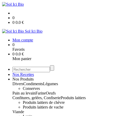
0
0
0.0
€
Sol Ici Bio
Mon compte
0
Favoris
0
0.0
€
Mon panier
Nos Recettes
Nos Produits
Divers
Condiments
Légumes
Conserves
Pain au levain
Farine
Oeufs
Confitures, gelées, Confiserie
Produits laitiers
Produits laitiers de chèvre
Produits laitiers de vache
Viande