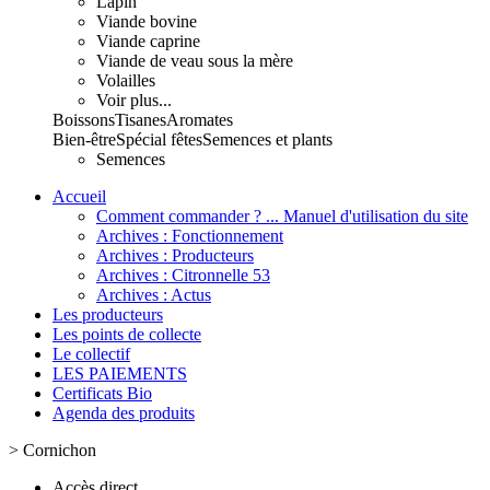
Lapin
Viande bovine
Viande caprine
Viande de veau sous la mère
Volailles
Voir plus...
Boissons
Tisanes
Aromates
Bien-être
Spécial fêtes
Semences et plants
Semences
Accueil
Comment commander ? ... Manuel d'utilisation du site
Archives : Fonctionnement
Archives : Producteurs
Archives : Citronnelle 53
Archives : Actus
Les producteurs
Les points de collecte
Le collectif
LES PAIEMENTS
Certificats Bio
Agenda des produits
>
Cornichon
Accès direct