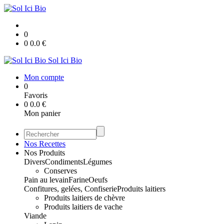
0
0
0.0
€
Sol Ici Bio
Mon compte
0
Favoris
0
0.0
€
Mon panier
Nos Recettes
Nos Produits
Divers
Condiments
Légumes
Conserves
Pain au levain
Farine
Oeufs
Confitures, gelées, Confiserie
Produits laitiers
Produits laitiers de chèvre
Produits laitiers de vache
Viande