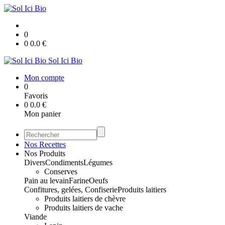
0
0
0.0
€
Sol Ici Bio
Mon compte
0
Favoris
0
0.0
€
Mon panier
Nos Recettes
Nos Produits
Divers
Condiments
Légumes
Conserves
Pain au levain
Farine
Oeufs
Confitures, gelées, Confiserie
Produits laitiers
Produits laitiers de chèvre
Produits laitiers de vache
Viande