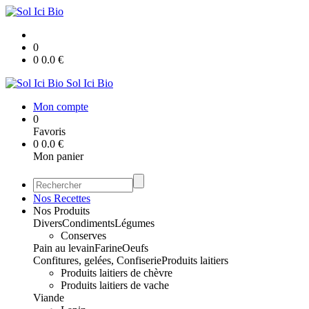
0
0
0.0
€
Sol Ici Bio
Mon compte
0
Favoris
0
0.0
€
Mon panier
Nos Recettes
Nos Produits
Divers
Condiments
Légumes
Conserves
Pain au levain
Farine
Oeufs
Confitures, gelées, Confiserie
Produits laitiers
Produits laitiers de chèvre
Produits laitiers de vache
Viande