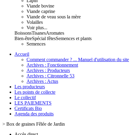
Lapin
Viande bovine
Viande caprine
Viande de veau sous la mère
Volailles
Voir plus...
Boissons
Tisanes
Aromates
Bien-être
Spécial fêtes
Semences et plants
Semences
Accueil
Comment commander ? ... Manuel d'utilisation du site
Archives : Fonctionnement
Archives : Producteurs
Archives : Citronnelle 53
Archives : Actus
Les producteurs
Les points de collecte
Le collectif
LES PAIEMENTS
Certificats Bio
Agenda des produits
>
Box de graines Fêlée de Jardin
Accès direct