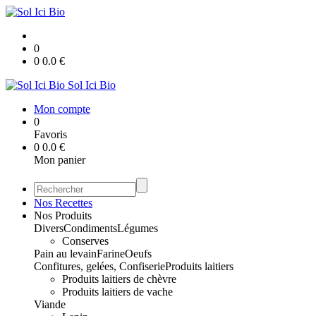
0
0
0.0
€
Sol Ici Bio
Mon compte
0
Favoris
0
0.0
€
Mon panier
Nos Recettes
Nos Produits
Divers
Condiments
Légumes
Conserves
Pain au levain
Farine
Oeufs
Confitures, gelées, Confiserie
Produits laitiers
Produits laitiers de chèvre
Produits laitiers de vache
Viande