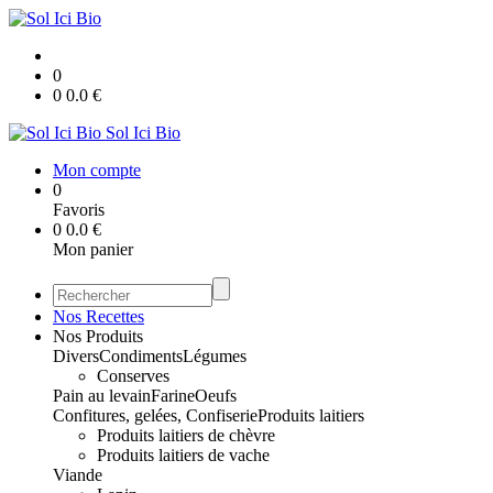
0
0
0.0
€
Sol Ici Bio
Mon compte
0
Favoris
0
0.0
€
Mon panier
Nos Recettes
Nos Produits
Divers
Condiments
Légumes
Conserves
Pain au levain
Farine
Oeufs
Confitures, gelées, Confiserie
Produits laitiers
Produits laitiers de chèvre
Produits laitiers de vache
Viande