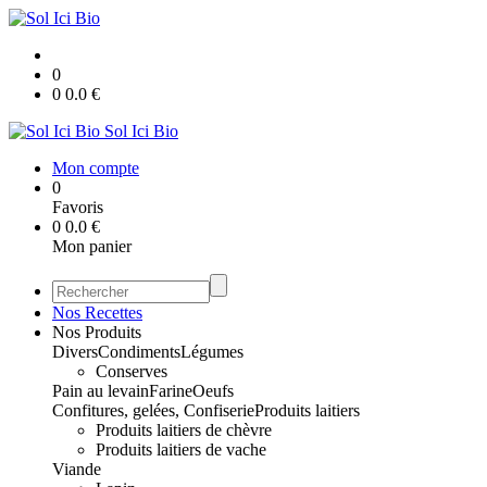
0
0
0.0
€
Sol Ici Bio
Mon compte
0
Favoris
0
0.0
€
Mon panier
Nos Recettes
Nos Produits
Divers
Condiments
Légumes
Conserves
Pain au levain
Farine
Oeufs
Confitures, gelées, Confiserie
Produits laitiers
Produits laitiers de chèvre
Produits laitiers de vache
Viande