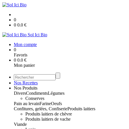
0
0
0.0
€
Sol Ici Bio
Mon compte
0
Favoris
0
0.0
€
Mon panier
Nos Recettes
Nos Produits
Divers
Condiments
Légumes
Conserves
Pain au levain
Farine
Oeufs
Confitures, gelées, Confiserie
Produits laitiers
Produits laitiers de chèvre
Produits laitiers de vache
Viande